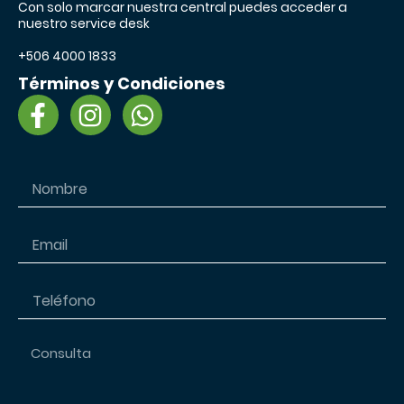
Con solo marcar nuestra central puedes acceder a
nuestro service desk
+506 4000 1833
Términos y Condiciones
F
I
W
a
n
h
c
s
a
e
t
t
b
a
s
o
g
a
o
r
p
k
a
p
-
m
f