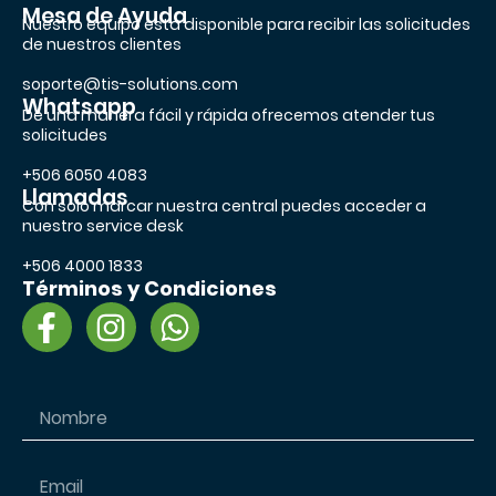
Mesa de Ayuda
Nuestro equipo esta disponible para recibir las solicitudes
de nuestros clientes
soporte@tis-solutions.com
Whatsapp
De una manera fácil y rápida ofrecemos atender tus
solicitudes
+506 6050 4083
Llamadas
Con solo marcar nuestra central puedes acceder a
nuestro service desk
+506 4000 1833
Términos y Condiciones
F
I
W
a
n
h
c
s
a
e
t
t
b
a
s
o
g
a