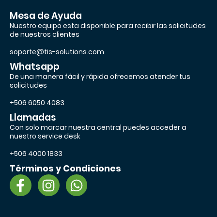
Mesa de Ayuda
Nuestro equipo esta disponible para recibir las solicitudes
de nuestros clientes
soporte@tis-solutions.com
Whatsapp
De una manera fácil y rápida ofrecemos atender tus
solicitudes
+506 6050 4083
Llamadas
Con solo marcar nuestra central puedes acceder a
nuestro service desk
+506 4000 1833
Términos y Condiciones
F
I
W
a
n
h
c
s
a