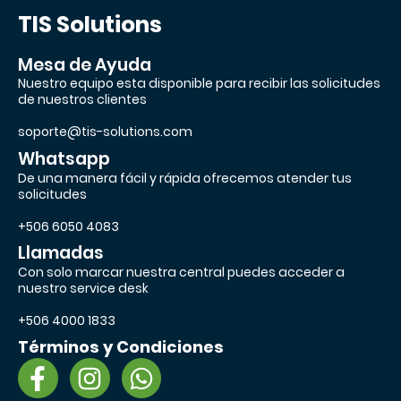
TIS Solutions
Mesa de Ayuda
Nuestro equipo esta disponible para recibir las solicitudes
de nuestros clientes
soporte@tis-solutions.com
Whatsapp
De una manera fácil y rápida ofrecemos atender tus
solicitudes
+506 6050 4083
Llamadas
Con solo marcar nuestra central puedes acceder a
nuestro service desk
+506 4000 1833
Términos y Condiciones
F
I
W
a
n
h