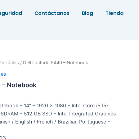
eguridad
Contáctanos
Blog
Tienda
Portátiles
/ Dell Latitude 5440 – Notebook
les
0 – Notebook
tebook – 14″ – 1920 x 1080 – Intel Core i5 I5-
SDRAM – 512 GB SSD – Intel Integrated Graphics
ish / English / French / Brazilian Portuguese –
.23