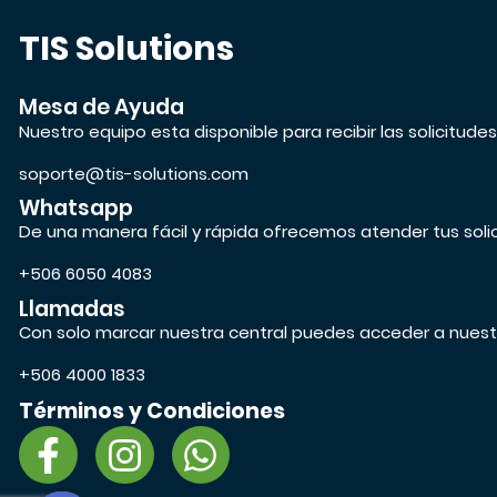
TIS Solutions
Mesa de Ayuda
Nuestro equipo esta disponible para recibir las solicitude
soporte@tis-solutions.com
Whatsapp
De una manera fácil y rápida ofrecemos atender tus soli
+506 6050 4083
Llamadas
Con solo marcar nuestra central puedes acceder a nuest
+506 4000 1833
Términos y Condiciones
F
I
W
a
n
h