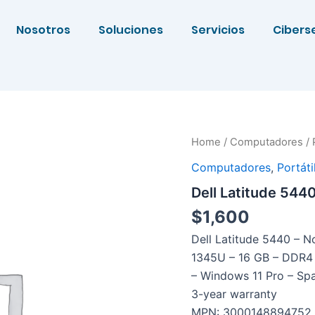
Nosotros
Soluciones
Servicios
Cibers
Home
/
Computadores
/
Computadores
,
Portáti
Dell Latitude 544
$
1,600
Dell Latitude 5440 – No
1345U – 16 GB – DDR4 
– Windows 11 Pro – Span
3-year warranty
MPN: 3000148894752