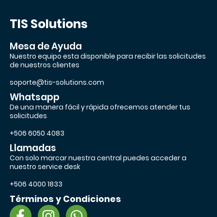
TIS Solutions
Mesa de Ayuda
Nuestro equipo esta disponible para recibir las solicitudes
de nuestros clientes
soporte@tis-solutions.com
Whatsapp
De una manera fácil y rápida ofrecemos atender tus
solicitudes
+506 6050 4083
Llamadas
Con solo marcar nuestra central puedes acceder a
nuestro service desk
+506 4000 1833
Términos y Condiciones
F
I
W