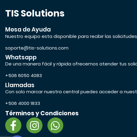
TIS Solutions
Mesa de Ayuda
Nuestro equipo esta disponible para recibir las solicitude
soporte@tis-solutions.com
Whatsapp
De una manera fácil y rápida ofrecemos atender tus soli
+506 6050 4083
Llamadas
Con solo marcar nuestra central puedes acceder a nuest
+506 4000 1833
Términos y Condiciones
F
I
W
a
n
h