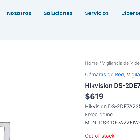
Nosotros
Soluciones
Servicios
Cibers
Home
/
Vigilancia de Vid
Cámaras de Red
,
Vigil
Hikvision DS-2D
$
619
Hikvision DS-2DE7A225
Fixed dome
MPN: DS-2DE7A225IW
Out of stock