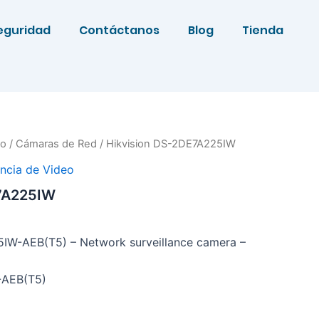
eguridad
Contáctanos
Blog
Tienda
eo
/
Cámaras de Red
/ Hikvision DS-2DE7A225IW
ancia de Video
E7A225IW
IW-AEB(T5) – Network surveillance camera –
-AEB(T5)