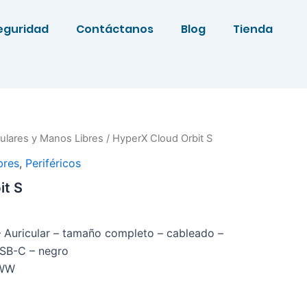
eguridad
Contáctanos
Blog
Tienda
culares y Manos Libres
/ HyperX Cloud Orbit S
bres
,
Periféricos
it S
 Auricular – tamaño completo – cableado –
SB-C – negro
/WW