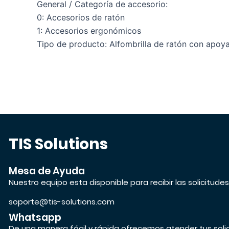
General / Categoría de accesorio:
0: Accesorios de ratón
1: Accesorios ergonómicos
Tipo de producto: Alfombrilla de ratón con apo
TIS Solutions
Mesa de Ayuda
Nuestro equipo esta disponible para recibir las solicitude
soporte@tis-solutions.com
Whatsapp
De una manera fácil y rápida ofrecemos atender tus soli