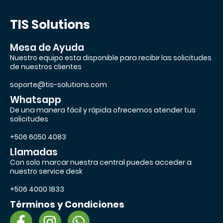
TIS Solutions
Mesa de Ayuda
Nuestro equipo esta disponible para recibir las solicitudes
de nuestros clientes
soporte@tis-solutions.com
Whatsapp
De una manera fácil y rápida ofrecemos atender tus
solicitudes
+506 6050 4083
Llamadas
Con solo marcar nuestra central puedes acceder a
nuestro service desk
+506 4000 1833
Términos y Condiciones
F
I
W