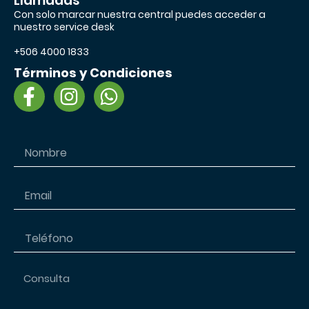
Llamadas
Con solo marcar nuestra central puedes acceder a
nuestro service desk
+506 4000 1833
Términos y Condiciones
F
I
W
a
n
h
c
s
a
e
t
t
b
a
s
o
g
a
o
r
p
k
a
p
-
m
f