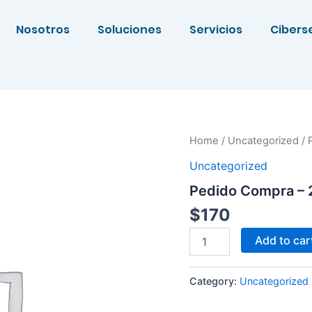
Nosotros
Soluciones
Servicios
Cibers
Pedido
Home
/
Uncategorized
/ 
Compra
Uncategorized
-
22/06/2026
Pedido Compra – 
quantity
$
170
Add to car
Category:
Uncategorized