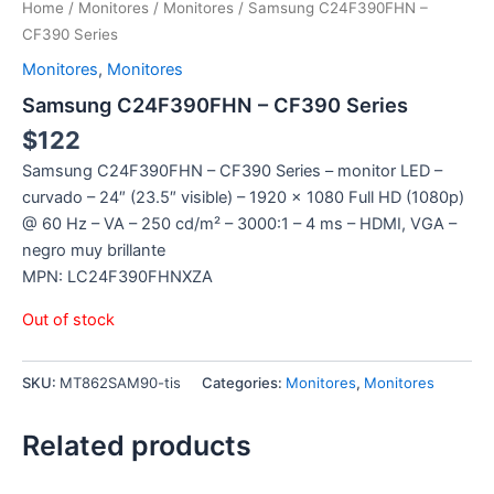
Home
/
Monitores
/
Monitores
/ Samsung C24F390FHN –
CF390 Series
Monitores
,
Monitores
Samsung C24F390FHN – CF390 Series
$
122
Samsung C24F390FHN – CF390 Series – monitor LED –
curvado – 24″ (23.5″ visible) – 1920 x 1080 Full HD (1080p)
@ 60 Hz – VA – 250 cd/m² – 3000:1 – 4 ms – HDMI, VGA –
negro muy brillante
MPN: LC24F390FHNXZA
Out of stock
SKU:
MT862SAM90-tis
Categories:
Monitores
,
Monitores
Related products