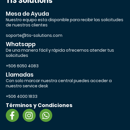
TIS Solutions
Mesa de Ayuda
Nuestro equipo esta disponible para recibir las solicitudes
de nuestros clientes
soporte@tis-solutions.com
Whatsapp
De una manera fácil y rápida ofrecemos atender tus
solicitudes
+506 6050 4083
Llamadas
Con solo marcar nuestra central puedes acceder a
nuestro service desk
+506 4000 1833
Términos y Condiciones
F
I
W
a
n
h
c
s
a