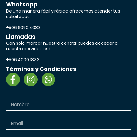
Whatsapp
De una manera fácil y rápida ofrecemos atender tus
solicitudes
+506 6050 4083
Llamadas
Con solo marcar nuestra central puedes acceder a
nuestro service desk
+506 4000 1833
Términos y Condiciones
F
I
W
a
n
h
c
s
a
e
t
t
b
a
s
o
g
a
o
r
p
k
a
p