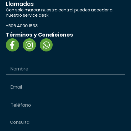
Llamadas
Con solo marcar nuestra central puedes acceder a
nuestro service desk
+506 4000 1833
Términos y Condiciones
F
I
W
a
n
h
c
s
a
e
t
t
b
a
s
o
g
a
o
r
p
k
a
p
-
m
f