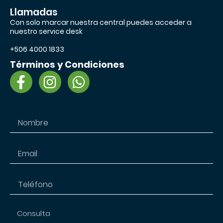
Llamadas
Con solo marcar nuestra central puedes acceder a
nuestro service desk
+506 4000 1833
Términos y Condiciones
F
I
W
a
n
h
c
s
a
e
t
t
b
a
s
o
g
a
o
r
p
k
a
p
-
m
f