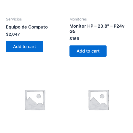
Servicios
Monitores
Monitor HP – 23.8″ – P24v
Equipo de Computo
G5
$
2,047
$
166
Add to cart
Add to cart