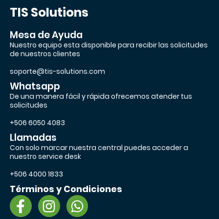
TIS Solutions
Mesa de Ayuda
Nuestro equipo esta disponible para recibir las solicitudes
de nuestros clientes
soporte@tis-solutions.com
Whatsapp
De una manera fácil y rápida ofrecemos atender tus
solicitudes
+506 6050 4083
Llamadas
Con solo marcar nuestra central puedes acceder a
nuestro service desk
+506 4000 1833
Términos y Condiciones
F
I
W
a
n
h