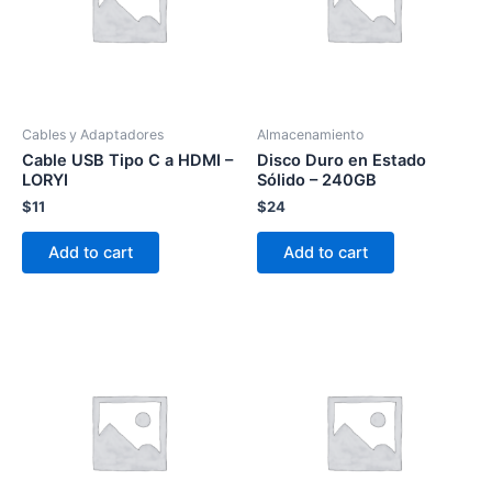
Cables y Adaptadores
Almacenamiento
Cable USB Tipo C a HDMI –
Disco Duro en Estado
LORYI
Sólido – 240GB
$
11
$
24
Add to cart
Add to cart